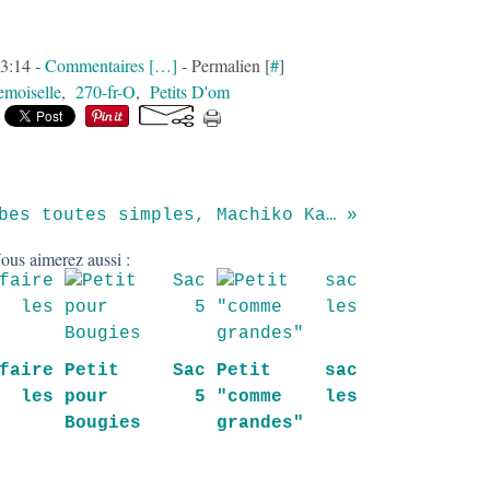
13:14 -
Commentaires [
…
]
- Permalien [
#
]
moiselle
,
270-fr-O
,
Petits D'om
Jolies robes toutes simples, Machiko Kayaki - modèle d
ous aimerez aussi :
aire
Petit Sac
Petit sac
 les
pour 5
"comme les
Bougies
grandes"