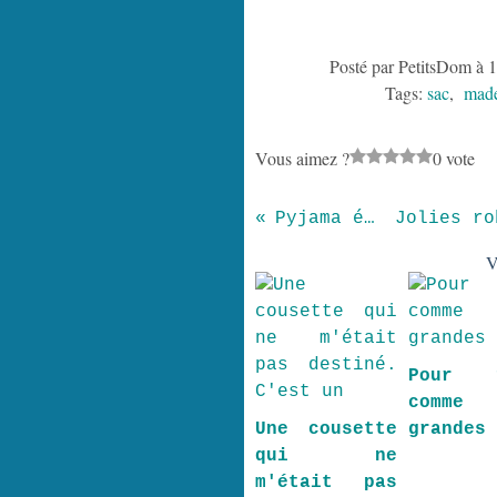
Posté par PetitsDom à 
Tags:
sac
,
made
Vous aimez ?
0 vote
Pyjama étoilé
V
Pour f
comme
Une cousette
grandes
qui ne
m'était pas