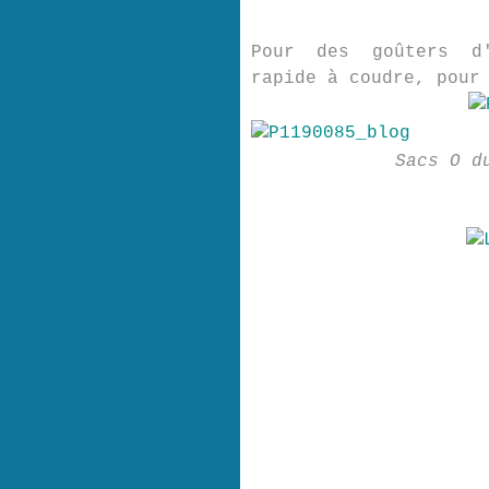
Pour des goûters d'
rapide à coudre, pour
Sacs O d