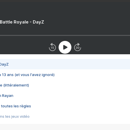
 Battle Royale - DayZ
 DayZ
 a 13 ans (et vous l'avez ignoré)
e (littéralement)
im Rayan
 toutes les règles
s les jeux vidéo
us choquant de Rockstar ? - Le scandale BULLY