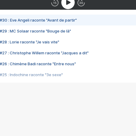
#30 : Eve Angeli raconte "Avant de partir"
#29 : MC Solaar raconte "Bouge de là"
28 : Lorie raconte "Je vais vite"
#27 : Christophe Willem raconte "Jacques a dit"
#26 : Chimène Badi raconte "Entre nous"
#25 : Indochine raconte "3e sexe"
#24 : Zaho raconte "C'est chelou"
#23 : Patrick Bruel raconte "Au café des délices"
#22 : Kyo raconte "Le chemin"
#21 : Nolwenn Leroy raconte "Cassé"
#20 : Patrick Hernandez raconte "Born to be alive"