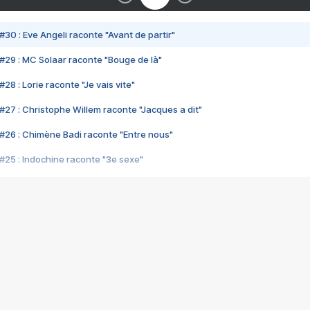
#30 : Eve Angeli raconte "Avant de partir"
#29 : MC Solaar raconte "Bouge de là"
28 : Lorie raconte "Je vais vite"
#27 : Christophe Willem raconte "Jacques a dit"
#26 : Chimène Badi raconte "Entre nous"
#25 : Indochine raconte "3e sexe"
#24 : Zaho raconte "C'est chelou"
#23 : Patrick Bruel raconte "Au café des délices"
#22 : Kyo raconte "Le chemin"
#21 : Nolwenn Leroy raconte "Cassé"
#20 : Patrick Hernandez raconte "Born to be alive"
#19 : Lorie raconte "Près de moi"