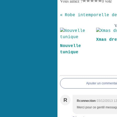
Vous aimez ?
0 vote
Robe intemporelle de
V
Xmas dr
Nouvelle
tunique
Ajouter un commentai
R
Rconnection
03/12/2013 12
Merci pour ce gentil message