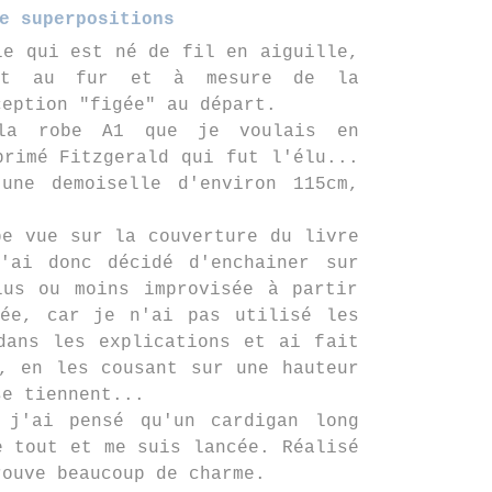
e superpositions
le qui est né de fil en aiguille,
ant au fur et à mesure de la
ception "figée" au départ.
 la robe A1 que je voulais en
primé Fitzgerald qui fut l'élu...
une demoiselle d'environ 115cm,
pe vue sur la couverture du livre
j'ai donc décidé d'enchainer sur
lus ou moins improvisée à partir
sée, car je n'ai pas utilisé les
dans les explications et ai fait
, en les cousant sur une hauteur
se tiennent...
 j'ai pensé qu'un cardigan long
e tout et me suis lancée. Réalisé
rouve beaucoup de charme.