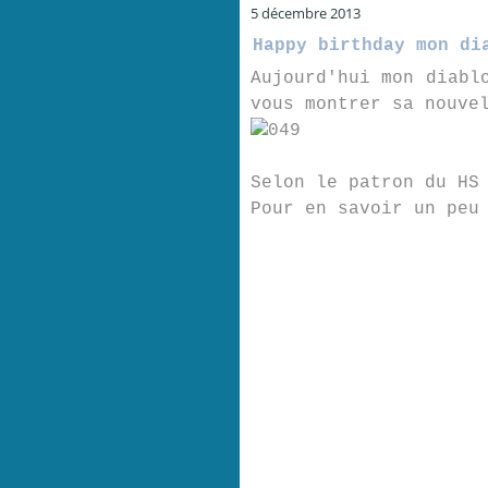
5 décembre 2013
Happy birthday mon di
Aujourd'hui mon diabl
vous montrer sa nouve
Selon le patron du HS
Pour en savoir un peu