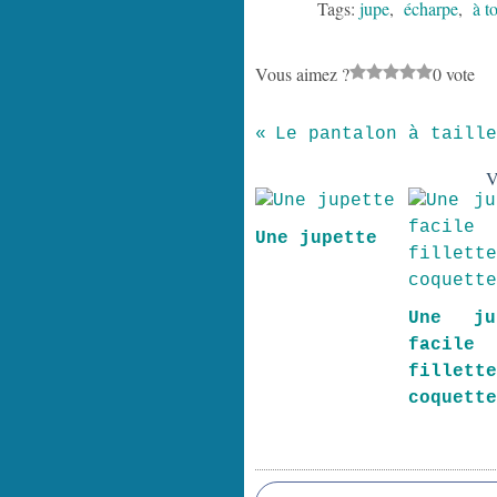
Tags:
jupe
,
écharpe
,
à t
Vous aimez ?
0 vote
Le pantalon à taille
V
Une jupette
Une ju
facile
fillett
coquett