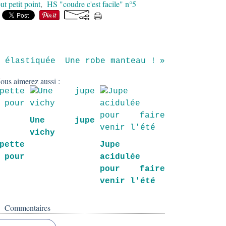
out petit point
,
HS "coudre c'est facile" n°5
 élastiquée
Une robe manteau !
ous aimerez aussi :
Une jupe
vichy
pette
Jupe
 pour
acidulée
e
pour faire
e
venir l'été
Commentaires