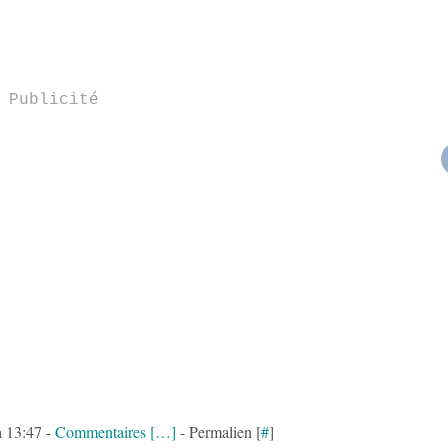
Publicité
à 13:47 -
Commentaires [
…
]
- Permalien [
#
]