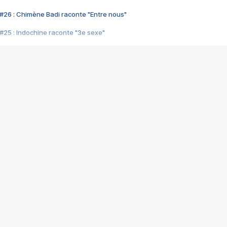
#26 : Chimène Badi raconte "Entre nous"
#25 : Indochine raconte "3e sexe"
#24 : Zaho raconte "C'est chelou"
#23 : Patrick Bruel raconte "Au café des délices"
#22 : Kyo raconte "Le chemin"
#21 : Nolwenn Leroy raconte "Cassé"
#20 : Patrick Hernandez raconte "Born to be alive"
#19 : Lorie raconte "Près de moi"
#18 : Michael Jones raconte "A nos actes manqués" (avec Jean-Jacque
#17 : Khaled raconte "Aïcha"
#16 : Corneille raconte "Parce qu'on vient de loin"
#15 : Indochine raconte "L'aventurier"