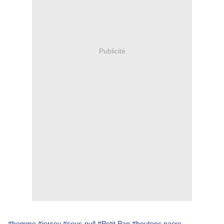
Publicité
#homme
#jersey
#sous-pull
#Petit Pan
#boutons nacre