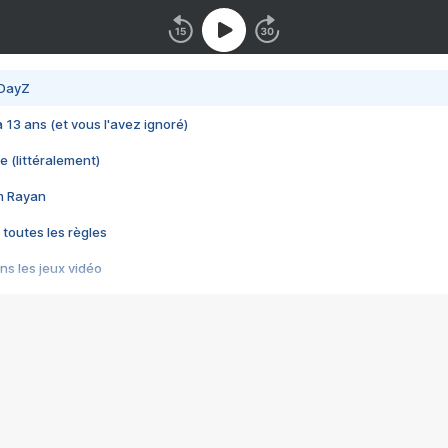
 DayZ
 a 13 ans (et vous l'avez ignoré)
e (littéralement)
im Rayan
 toutes les règles
s les jeux vidéo
us choquant de Rockstar ? - Le scandale BULLY
e plus moche de Steam
du RÊVE tourne au CAUCHEMAR
pendant 8 heures