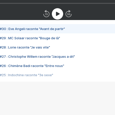
#30 : Eve Angeli raconte "Avant de partir"
#29 : MC Solaar raconte "Bouge de là"
28 : Lorie raconte "Je vais vite"
#27 : Christophe Willem raconte "Jacques a dit"
#26 : Chimène Badi raconte "Entre nous"
#25 : Indochine raconte "3e sexe"
#24 : Zaho raconte "C'est chelou"
#23 : Patrick Bruel raconte "Au café des délices"
#22 : Kyo raconte "Le chemin"
#21 : Nolwenn Leroy raconte "Cassé"