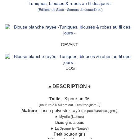
- Tuniques, blouses & robes au fil des jours -
(Éditions de Saxe - Secrets de couturières)
DEVANT
DOS
♦ DESCRIPTION ♦
Taille
: S pour un 36
(couture à 0.50 cm car 1 cm trop juste!!!)
Matière
: Tissu polyester rayé
(un peu élastique , grrr!)
► Myrtille (Nantes)
Biais gris à pois
► La Droguerie (Nantes)
Petit bouton gris