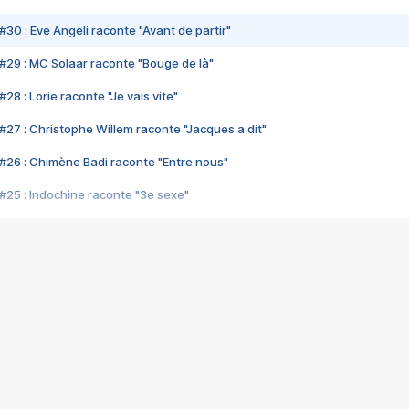
#30 : Eve Angeli raconte "Avant de partir"
#29 : MC Solaar raconte "Bouge de là"
28 : Lorie raconte "Je vais vite"
#27 : Christophe Willem raconte "Jacques a dit"
#26 : Chimène Badi raconte "Entre nous"
#25 : Indochine raconte "3e sexe"
#24 : Zaho raconte "C'est chelou"
#23 : Patrick Bruel raconte "Au café des délices"
#22 : Kyo raconte "Le chemin"
#21 : Nolwenn Leroy raconte "Cassé"
#20 : Patrick Hernandez raconte "Born to be alive"
#19 : Lorie raconte "Près de moi"