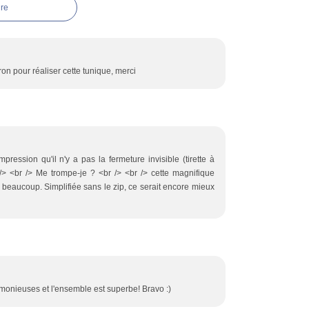
re
on pour réaliser cette tunique, merci
'impression qu'il n'y a pas la fermeture invisible (tirette à
/> <br /> Me trompe-je ? <br /> <br /> cette magnifique
 beaucoup. Simplifiée sans le zip, ce serait encore mieux
monieuses et l'ensemble est superbe! Bravo :)