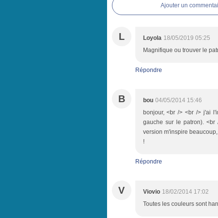
Ajouter un commentai
L
Loyola
18/05/2019 05:25
Magnifique ou trouver le patr
Répondre
B
bou
04/05/2014 15:46
bonjour, <br /> <br /> j'ai l
gauche sur le patron). <br 
version m'inspire beaucoup,
!
Répondre
V
Viovio
18/02/2014 17:02
Toutes les couleurs sont har