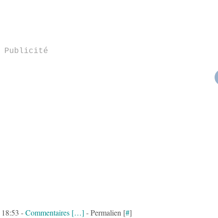
Publicité
à 18:53 -
Commentaires [
…
]
- Permalien [
#
]