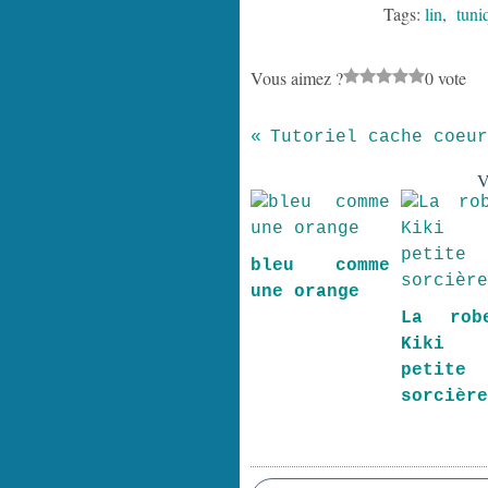
Tags:
lin
,
tuni
Vous aimez ?
0 vote
Tu
V
bleu comme
une orange
La rob
Kiki
petite
sorcièr