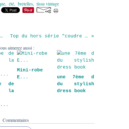
que
,
été
,
bretelles
,
tissu vintage
toriel cache coeur à la surjeteuse 1 h de travail
Top du hors série "coudre c'est facile" home made pour fillette
ous aimerez aussi :
Mini-robe
E...
une 7ème d
e de
du stylish
 la
dress book
e...
Commentaires