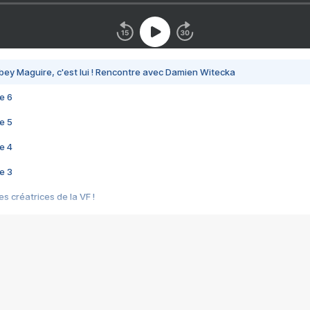
bey Maguire, c'est lui ! Rencontre avec Damien Witecka
e 6
e 5
e 4
e 3
s créatrices de la VF !
e 2
e 1
e Mektoub My Love arrive enfin ! Rencontre avec Shaïn Boumedine et Sal
i : après Toni en famille