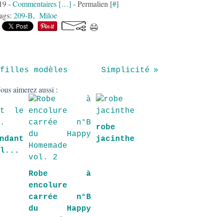
19 -
Commentaires [
…
]
- Permalien [
#
]
ags:
209-B
,
Miloe
filles modèles
Simplicité
ous aimerez aussi :
robe
ndant
jacinthe
il...
Robe à
encolure
carrée n°B
du Happy