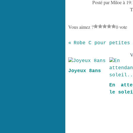
Posté par Miloe à 19:
T
Vous aimez ?
0 vote
Robe C pour petites 
V
Joyeux 8ans
En atte
le sole