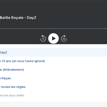
 Battle Royale - DayZ
 DayZ
 a 13 ans (et vous l'avez ignoré)
e (littéralement)
im Rayan
 toutes les règles
s les jeux vidéo
us choquant de Rockstar ? - Le scandale BULLY