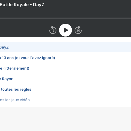
 Battle Royale - DayZ
 DayZ
 a 13 ans (et vous l'avez ignoré)
e (littéralement)
im Rayan
 toutes les règles
s les jeux vidéo
us choquant de Rockstar ? - Le scandale BULLY
e plus moche de Steam