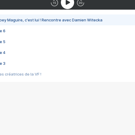
bey Maguire, c'est lui ! Rencontre avec Damien Witecka
e 6
e 5
e 4
e 3
s créatrices de la VF !
e 2
e 1
e Mektoub My Love arrive enfin ! Rencontre avec Shaïn Boumedine et Sal
i : après Toni en famille
elle réalise le bouleversant Dites lui que je l'aime