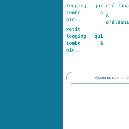
A p
d'éléph
Petit
legging qui
tombe à
pic...
Ajouter un commentai