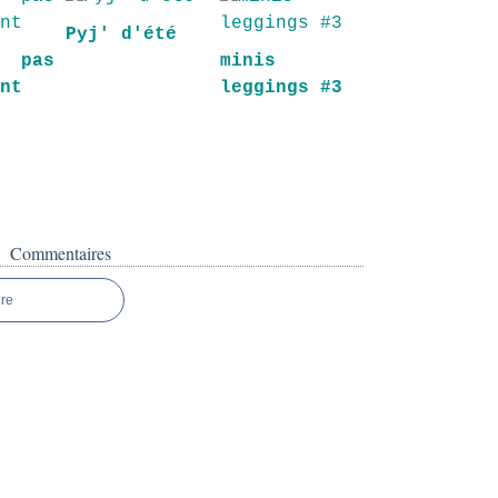
Pyj' d'été
as
minis
ant
leggings #3
Commentaires
re