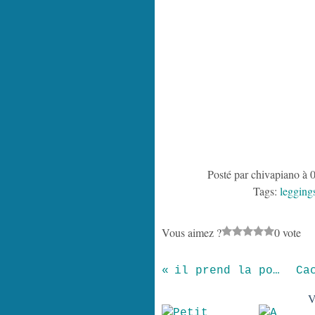
Posté par chivapiano à 
Tags:
legging
Vous aimez ?
0 vote
il prend la pose
V