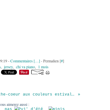
09:19 -
Commentaires [
…
]
- Permalien [
#
]
s
,
jersey
,
chi va piano
,
1 mois
Cache-coeur aux couleurs estivales
ous aimerez aussi :