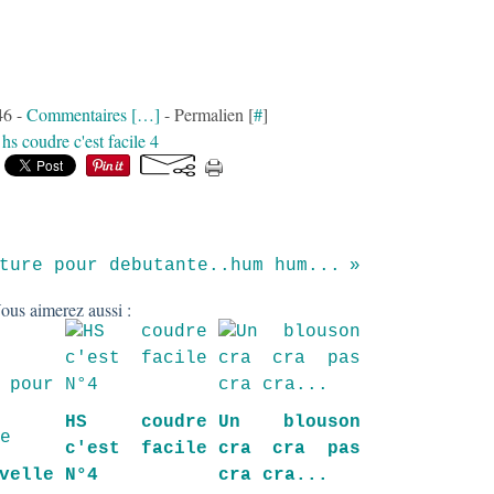
46 -
Commentaires [
…
]
- Permalien [
#
]
:
hs coudre c'est facile 4
ture pour debutante..hum hum...
ous aimerez aussi :
HS coudre
Un blouson
c'est facile
cra cra pas
velle
N°4
cra cra...