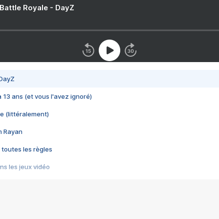
 Battle Royale - DayZ
 DayZ
 a 13 ans (et vous l'avez ignoré)
e (littéralement)
im Rayan
 toutes les règles
s les jeux vidéo
us choquant de Rockstar ? - Le scandale BULLY
e plus moche de Steam