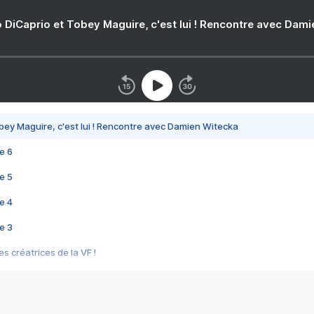
 DiCaprio et Tobey Maguire, c'est lui ! Rencontre avec Dam
bey Maguire, c'est lui ! Rencontre avec Damien Witecka
e 6
e 5
e 4
e 3
s créatrices de la VF !
e 2
e 1