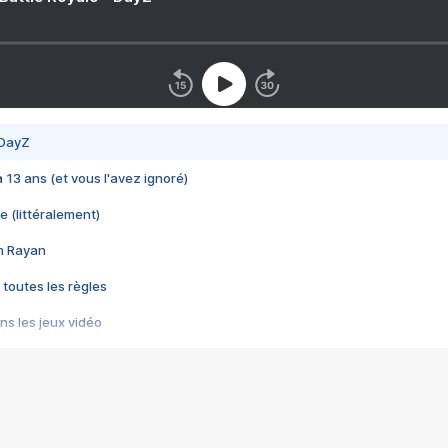
 DayZ
 a 13 ans (et vous l'avez ignoré)
e (littéralement)
im Rayan
 toutes les règles
s les jeux vidéo
us choquant de Rockstar ? - Le scandale BULLY
e plus moche de Steam
du RÊVE tourne au CAUCHEMAR