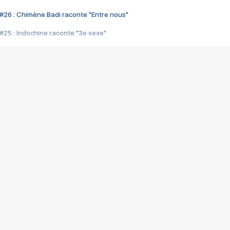
#26 : Chimène Badi raconte "Entre nous"
#25 : Indochine raconte "3e sexe"
#24 : Zaho raconte "C'est chelou"
#23 : Patrick Bruel raconte "Au café des délices"
#22 : Kyo raconte "Le chemin"
#21 : Nolwenn Leroy raconte "Cassé"
#20 : Patrick Hernandez raconte "Born to be alive"
#19 : Lorie raconte "Près de moi"
#18 : Michael Jones raconte "A nos actes manqués" (avec Jean-Jacque
#17 : Khaled raconte "Aïcha"
#16 : Corneille raconte "Parce qu'on vient de loin"
#15 : Indochine raconte "L'aventurier"