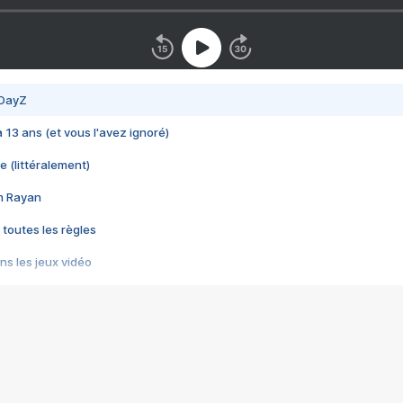
 DayZ
 a 13 ans (et vous l'avez ignoré)
e (littéralement)
im Rayan
 toutes les règles
s les jeux vidéo
us choquant de Rockstar ? - Le scandale BULLY
e plus moche de Steam
du RÊVE tourne au CAUCHEMAR
pendant 8 heures