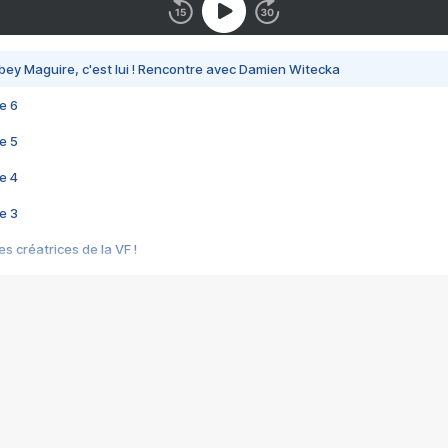
bey Maguire, c'est lui ! Rencontre avec Damien Witecka
e 6
e 5
e 4
e 3
s créatrices de la VF !
e 2
e 1
e Mektoub My Love arrive enfin ! Rencontre avec Shaïn Boumedine et Sal
i : après Toni en famille
elle réalise le bouleversant Dites lui que je l'aime