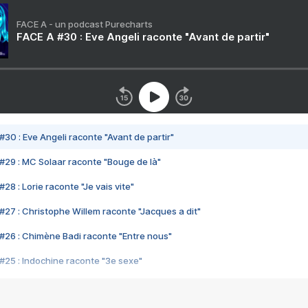
FACE A - un podcast Purecharts
FACE A #30 : Eve Angeli raconte "Avant de partir"
#30 : Eve Angeli raconte "Avant de partir"
#29 : MC Solaar raconte "Bouge de là"
28 : Lorie raconte "Je vais vite"
#27 : Christophe Willem raconte "Jacques a dit"
#26 : Chimène Badi raconte "Entre nous"
#25 : Indochine raconte "3e sexe"
#24 : Zaho raconte "C'est chelou"