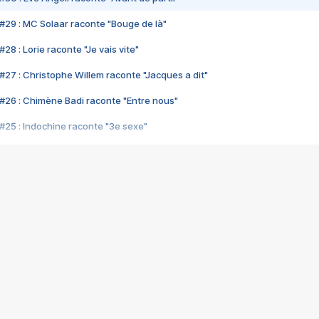
#29 : MC Solaar raconte "Bouge de là"
28 : Lorie raconte "Je vais vite"
#27 : Christophe Willem raconte "Jacques a dit"
#26 : Chimène Badi raconte "Entre nous"
#25 : Indochine raconte "3e sexe"
#24 : Zaho raconte "C'est chelou"
#23 : Patrick Bruel raconte "Au café des délices"
#22 : Kyo raconte "Le chemin"
#21 : Nolwenn Leroy raconte "Cassé"
#20 : Patrick Hernandez raconte "Born to be alive"
#19 : Lorie raconte "Près de moi"
#18 : Michael Jones raconte "A nos actes manqués" (avec Jean-Jacque