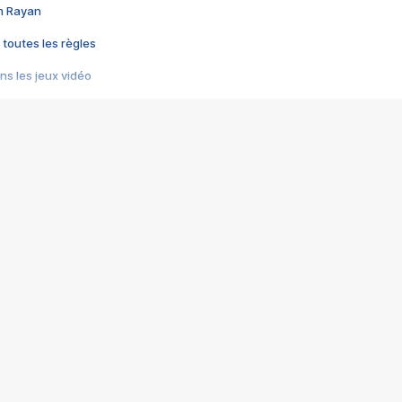
im Rayan
 toutes les règles
s les jeux vidéo
us choquant de Rockstar ? - Le scandale BULLY
e plus moche de Steam
du RÊVE tourne au CAUCHEMAR
pendant 8 heures
it… à tort
umiliés par un jeu vidéo
ire - Final Fantasy 8
ti un empire - Age of Empires
story DOFUS
tard, il crée l'un des pires jeux de tous les temps, MindsEye.