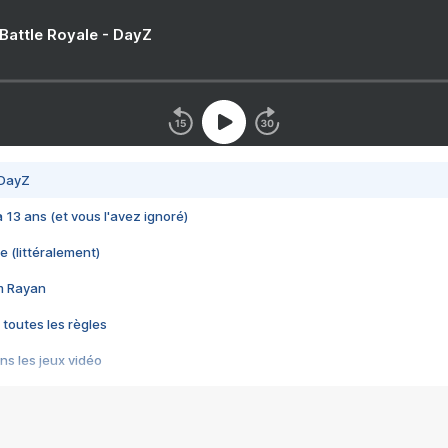
 Battle Royale - DayZ
 DayZ
 a 13 ans (et vous l'avez ignoré)
e (littéralement)
im Rayan
 toutes les règles
s les jeux vidéo
us choquant de Rockstar ? - Le scandale BULLY
e plus moche de Steam