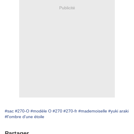
Publicité
#sac
#270-O
#modèle O
#270
#270-fr
#mademoiselle
#yuki araki
#l'ombre d'une étoile
Partager