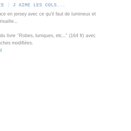
IE : J AIME LES COLS...
ce en jersey avec ce qu'il faut de lumineux et
isaille...
u livre "Robes, tuniques, etc..." (164 fr) avec
nches modifiées.
i