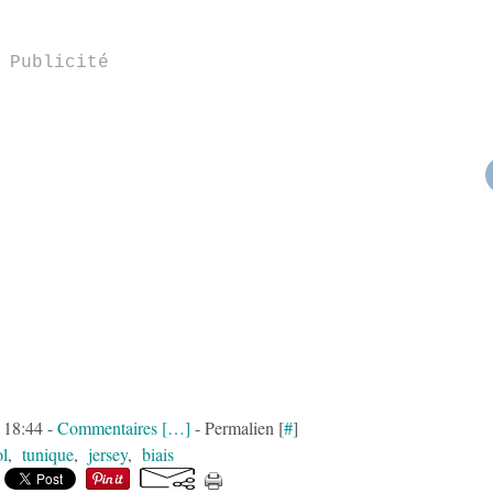
Publicité
à 18:44 -
Commentaires [
…
]
- Permalien [
#
]
ol
,
tunique
,
jersey
,
biais