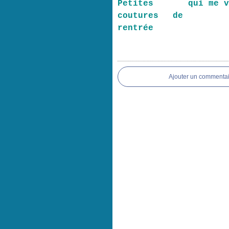
Petites
qui me 
coutures de
rentrée
Ajouter un commentai