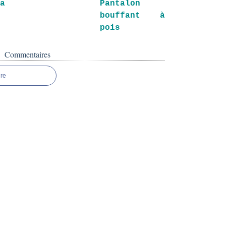
va
Pantalon
bouffant à
pois
Commentaires
re