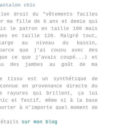
antalon chic
alon droit du "vêtements faciles
ur ma fille de 6 ans et demie qui
ris le patron en taille 100 mais
bes en taille 120. Malgré tout,
large au niveau du bassin,
 parce que j'ai cousu avec des
que ce que j'avais coupé...) et
au des jambes au goût de ma
e tissu est un synthétique de
nconnue en provenance directe du
s rayures qui brillent, ça lui
hic et festif, même si à la base
porter à n'importe quel moment de
détails
sur mon blog