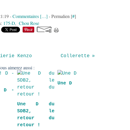
21:19 -
Commentaires [
…
]
- Permalien [
#
]
s:
175-D
,
Chou Rose
ierie Kenzo
Collerette
ous aimerez aussi :
Une D
! D -
Une D du
SDB2, le
retour du
retour !