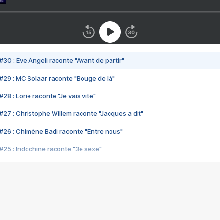
#30 : Eve Angeli raconte "Avant de partir"
#29 : MC Solaar raconte "Bouge de là"
28 : Lorie raconte "Je vais vite"
#27 : Christophe Willem raconte "Jacques a dit"
#26 : Chimène Badi raconte "Entre nous"
#25 : Indochine raconte "3e sexe"
#24 : Zaho raconte "C'est chelou"
#23 : Patrick Bruel raconte "Au café des délices"
#22 : Kyo raconte "Le chemin"
#21 : Nolwenn Leroy raconte "Cassé"