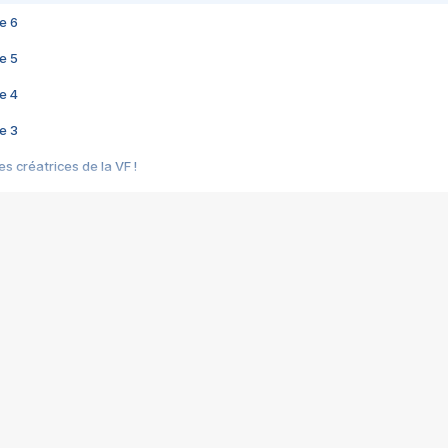
e 6
e 5
e 4
e 3
s créatrices de la VF !
e 2
e 1
e Mektoub My Love arrive enfin ! Rencontre avec Shaïn Boumedine et Sal
i : après Toni en famille
elle réalise le bouleversant Dites lui que je l'aime
ais ! Rencontre autour de Vie privée de Rebecca Zlotowski
 de Marguerite, Grave... Rencontre avec Ella Rumpf