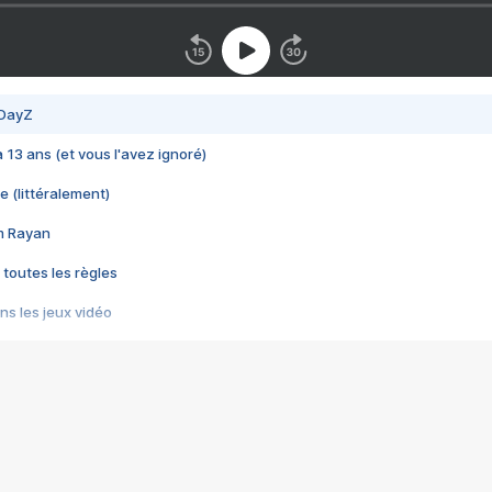
 DayZ
 a 13 ans (et vous l'avez ignoré)
e (littéralement)
im Rayan
 toutes les règles
s les jeux vidéo
us choquant de Rockstar ? - Le scandale BULLY
e plus moche de Steam
du RÊVE tourne au CAUCHEMAR
pendant 8 heures