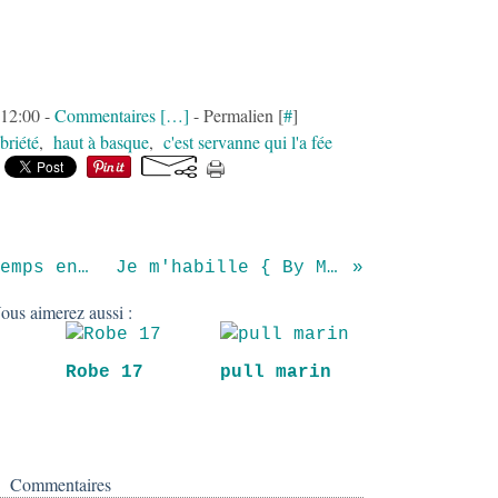
 12:00 -
Commentaires [
…
]
- Permalien [
#
]
briété
,
haut à basque
,
c'est servanne qui l'a fée
cache coeur de printemps en liberty
Je m'habille { By Maman }
ous aimerez aussi :
Robe 17
pull marin
e
Commentaires