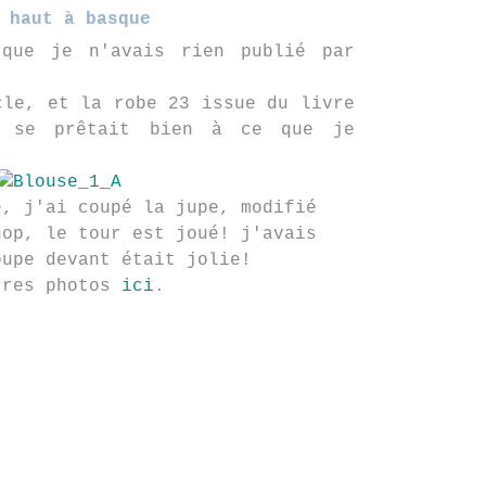
 haut à basque
que je n'avais rien publié par
cle, et la robe 23 issue du livre
é se prêtait bien à ce que je
e, j'ai coupé la jupe, modifié
hop, le tour est joué! j'avais
oupe devant était jolie!
tres photos
ici
.