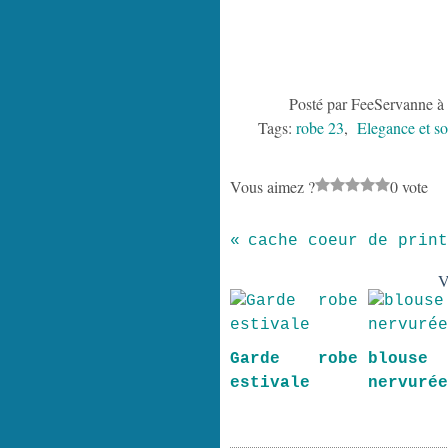
Posté par FeeServanne à
Tags:
robe 23
,
Elegance et so
Vous aimez ?
0 vote
V
Garde robe
blouse
estivale
nervuré