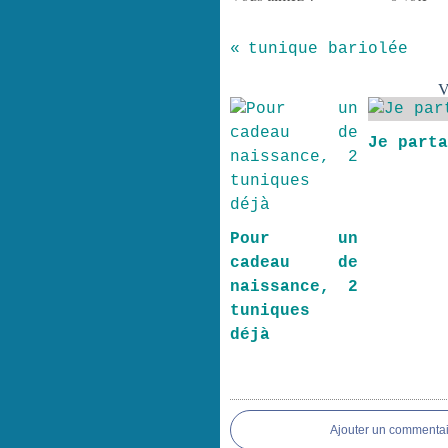
tunique bariolée
V
Je part
Pour un
cadeau de
naissance, 2
tuniques
déjà
Ajouter un commentai