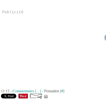
Publicité
à 11:12 -
Commentaires [
…
]
- Permalien [
#
]