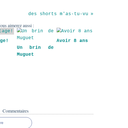
des shorts m'as-tu-vu
ous aimerez aussi :
age!
Avoir 8 ans
Un brin de
Muguet
Commentaires
re