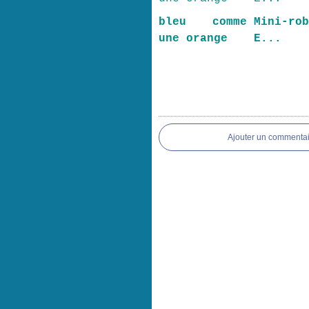
bleu comme
Mini-ro
une orange
E...
Ajouter un commentai