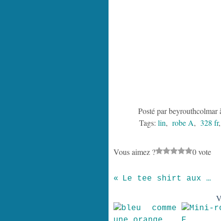
Posté par beyrouthcolmar 
Tags:
lin
,
robe A
,
328 fr
Vous aimez ?
0 vote
Le tee shirt aux cerfs...
V