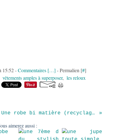
à 15:52 -
Commentaires [
…
]
- Permalien [
#
]
,
vêtements amples à superposer
,
les reloux
Une robe bi matière (recyclage inside) !
ous aimerez aussi :