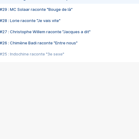
#29 : MC Solaar raconte "Bouge de là"
28 : Lorie raconte "Je vais vite"
#27 : Christophe Willem raconte "Jacques a dit"
#26 : Chimène Badi raconte "Entre nous"
#25 : Indochine raconte "3e sexe"
#24 : Zaho raconte "C'est chelou"
#23 : Patrick Bruel raconte "Au café des délices"
#22 : Kyo raconte "Le chemin"
#21 : Nolwenn Leroy raconte "Cassé"
#20 : Patrick Hernandez raconte "Born to be alive"
#19 : Lorie raconte "Près de moi"
#18 : Michael Jones raconte "A nos actes manqués" (avec Jean-Jacque