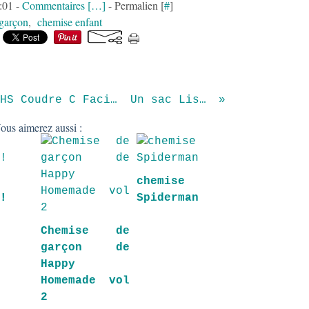
:01 -
Commentaires [
…
]
- Permalien [
#
]
garçon
,
chemise enfant
A partir du dernier HS Coudre C Facile, voici une
Un sac Lisette !
ous aimerez aussi :
chemise
s!
Spiderman
Chemise de
garçon de
Happy
Homemade vol
2