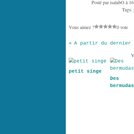
Posté par isalabO à 16
Tags:
Vous aimez ?
0 vote
V
petit singe
Des
bermuda