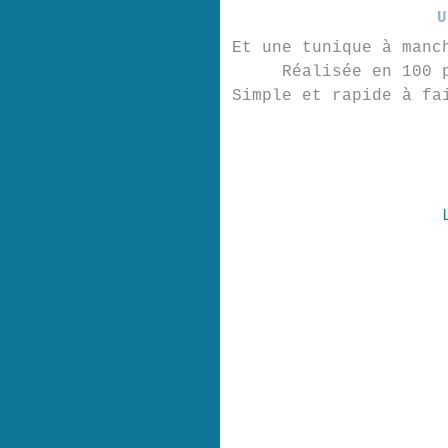
U
Et une tunique à manc
Réalisée en 100 
Simple et rapide à fa