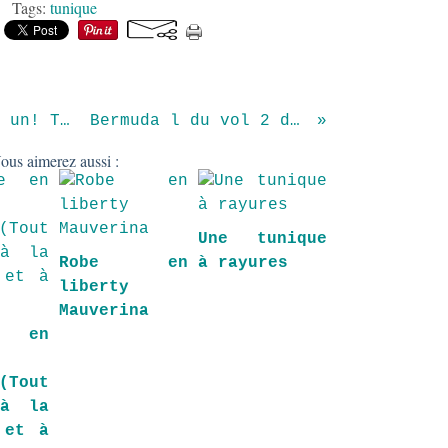
Tags:
tunique
Et un nouveaudos-nu, un! Taillé en 140, coupé
Bermuda l du vol 2 de Happy Homemade
ous aimerez aussi :
Une tunique
Robe en
à rayures
liberty
Mauverina
e en
(Tout
 à la
 et à