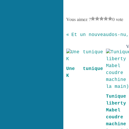
Vous aimez ?
0 vote
V
Une tunique
K
Tuniqu
liberty
Mabel 
coudre
machine