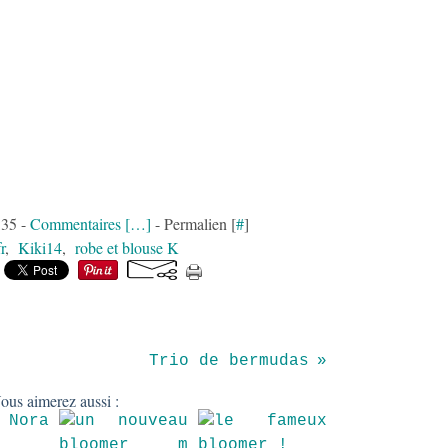
:35 -
Commentaires [
…
]
- Permalien [
#
]
r
,
Kiki14
,
robe et blouse K
Trio de bermudas
ous aimerez aussi :