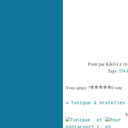
Posté par Kiki14 à 16
Tags:
354-f
Vous aimez ?
0 vote
Tunique à bretelles
V