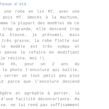
Tenue d'été
, une robe en lin MT, avec une
 pois MT. Smocks à la machine,
omme la plupart des modèles de ce
t trop grande, elle descend trop
la blouse, je présume), mais
 très grasse, la robe flotte sur
 le modèle est très sympa et
e pense la refaire en modifiant
 je résiste, moi !).
lle 85, pour un 2 ans du
 la photo l'encolure qui baîlle,
û serrer un tout petit peu plus
ut parce que l'encolure descend
égère et agréable à porter, la
 d'une facilité déconcertante. Ma
sse, ne lui rend pas suffisamment