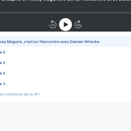
bey Maguire, c'est lui ! Rencontre avec Damien Witecka
e 6
e 5
e 4
e 3
s créatrices de la VF !
e 2
e 1
e Mektoub My Love arrive enfin ! Rencontre avec Shaïn Boumedine et Sal