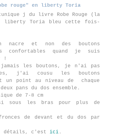
obe rouge" en liberty Toria
tunique j du livre Robe Rouge (la
n liberty Toria bleu cette fois-
n nacre et non des boutons
us confortables quand je suis
r !
 jamais les boutons, je n'ai pas
res, j'ai cousu les boutons
nt un point au niveau de chaque
 deux pans du dos ensemble.
nique de 7-8 cm
si sous les bras pour plus de
fronces de devant et du dos par
t détails, c'est
ici
.