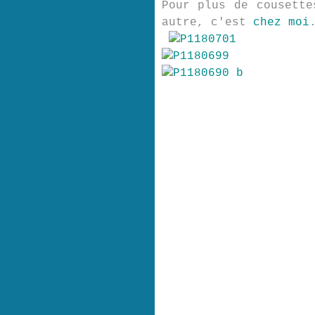
Pour plus de cousette
autre, c'est
chez moi