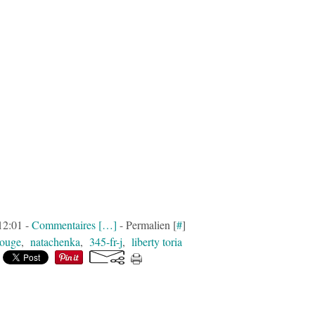
12:01 -
Commentaires [
…
]
- Permalien [
#
]
rouge
,
natachenka
,
345-fr-j
,
liberty toria