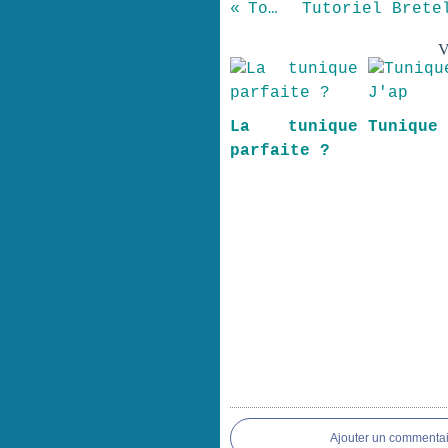
Top 06
V
La tunique
Tunique
parfaite ?
Ajouter un commentai