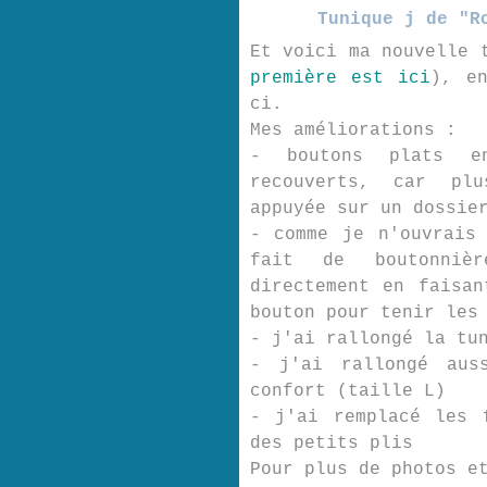
Tunique j de "R
Et voici ma nouvelle 
première est ici
), e
ci.
Mes améliorations :
- boutons plats e
recouverts, car pl
appuyée sur un dossie
- comme je n'ouvrais
fait de boutonniè
directement en faisa
bouton pour tenir les
- j'ai rallongé la tu
- j'ai rallongé aus
confort (taille L)
- j'ai remplacé les 
des petits plis
Pour plus de photos e