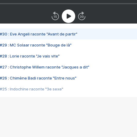
#30 : Eve Angeli raconte "Avant de partir"
#29 : MC Solaar raconte "Bouge de là"
28 : Lorie raconte "Je vais vite"
#27 : Christophe Willem raconte "Jacques a dit"
#26 : Chimène Badi raconte "Entre nous"
#25 : Indochine raconte "3e sexe"
#24 : Zaho raconte "C'est chelou"
#23 : Patrick Bruel raconte "Au café des délices"
#22 : Kyo raconte "Le chemin"
#21 : Nolwenn Leroy raconte "Cassé"