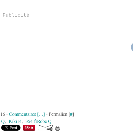
Publicité
:16 -
Commentaires [
…
]
- Permalien [
#
]
e Q
,
Kiki14
,
354-frRobe Q