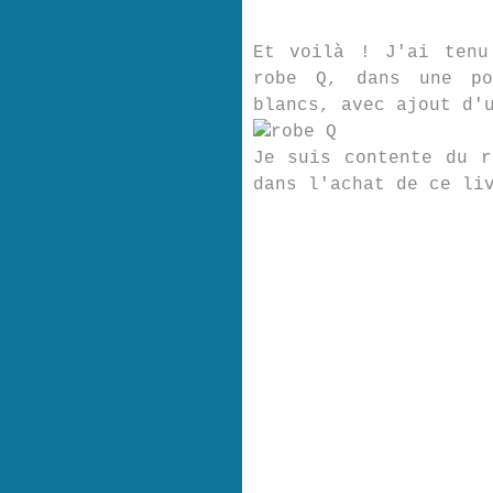
Et voilà ! J'ai tenu
robe Q, dans une po
blancs, avec ajout d'
Je suis contente du r
dans l'achat de ce li