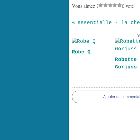
Vous aimez ?
0 vote
essentielle - la che
V
Robe Q
Robette
Gorjuss
Ajouter un commentai