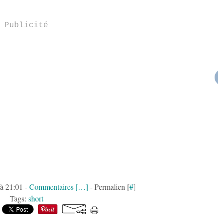
Publicité
 à 21:01 -
Commentaires [
…
]
- Permalien [
#
]
Tags:
short