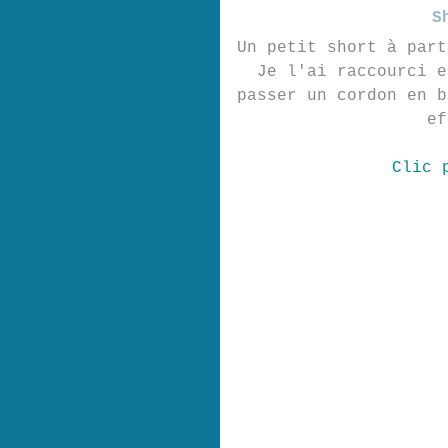
S
Un petit short à part
Je l'ai raccourci e
passer un cordon en b
ef
Clic 