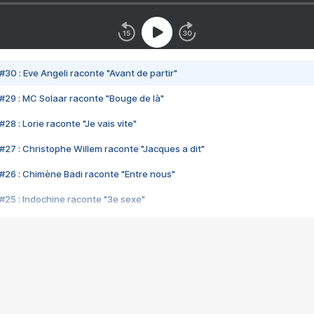
#30 : Eve Angeli raconte "Avant de partir"
#29 : MC Solaar raconte "Bouge de là"
28 : Lorie raconte "Je vais vite"
#27 : Christophe Willem raconte "Jacques a dit"
#26 : Chimène Badi raconte "Entre nous"
#25 : Indochine raconte "3e sexe"
#24 : Zaho raconte "C'est chelou"
#23 : Patrick Bruel raconte "Au café des délices"
#22 : Kyo raconte "Le chemin"
#21 : Nolwenn Leroy raconte "Cassé"