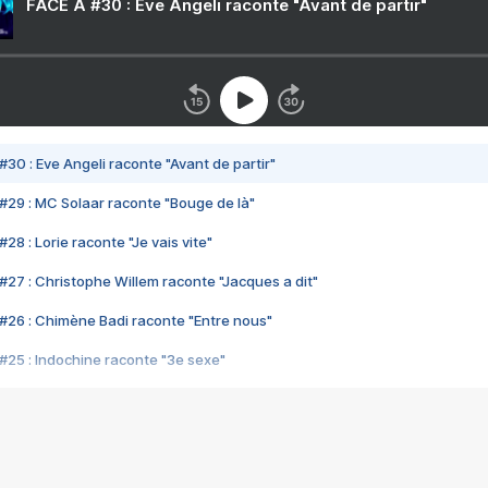
FACE A #30 : Eve Angeli raconte "Avant de partir"
#30 : Eve Angeli raconte "Avant de partir"
#29 : MC Solaar raconte "Bouge de là"
28 : Lorie raconte "Je vais vite"
#27 : Christophe Willem raconte "Jacques a dit"
#26 : Chimène Badi raconte "Entre nous"
#25 : Indochine raconte "3e sexe"
#24 : Zaho raconte "C'est chelou"
#23 : Patrick Bruel raconte "Au café des délices"
#22 : Kyo raconte "Le chemin"