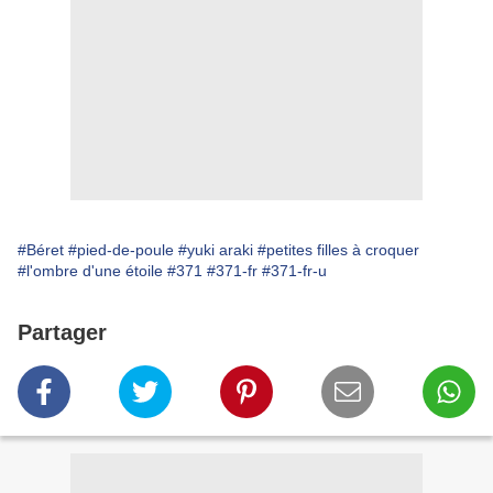
#Béret
#pied-de-poule
#yuki araki
#petites filles à croquer
#l'ombre d'une étoile
#371
#371-fr
#371-fr-u
Partager