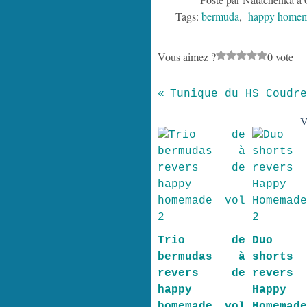
Tags:
bermuda
,
happy homem
Vous aimez ?
0 vote
V
Trio de
Duo
bermudas à
shor
revers de
revers
happy
Happy
homemade vol
Homemad