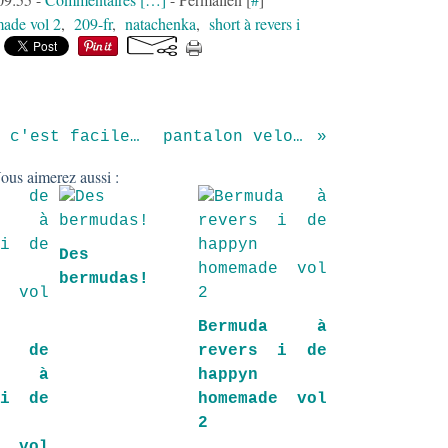
ade vol 2
,
209-fr
,
natachenka
,
short à revers i
Tunique du HS Coudre c'est facile n°11
pantalon velours
ous aimerez aussi :
Des
bermudas!
Bermuda à
 de
revers i de
ts à
happyn
 i de
homemade vol
2
e vol