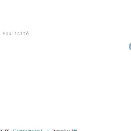
Publicité
09:55 -
Commentaires [
…
]
- Permalien [
#
]